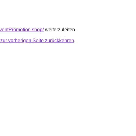
iEventPromotion.shop/
weiterzuleiten.
u
zur vorherigen Seite zurückkehren
.