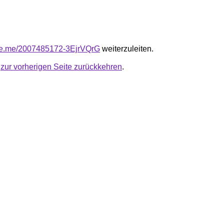
.line.me/2007485172-3EjrVQrG
weiterzuleiten.
u
zur vorherigen Seite zurückkehren
.