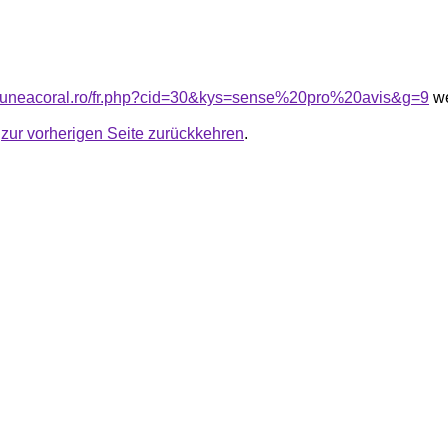
siuneacoral.ro/fr.php?cid=30&kys=sense%20pro%20avis&g=9
we
u
zur vorherigen Seite zurückkehren
.