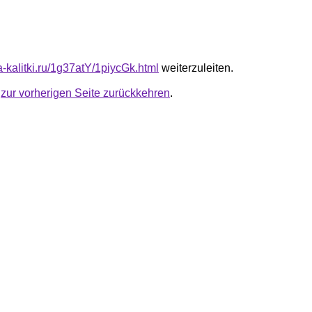
ta-kalitki.ru/1g37atY/1piycGk.html
weiterzuleiten.
u
zur vorherigen Seite zurückkehren
.