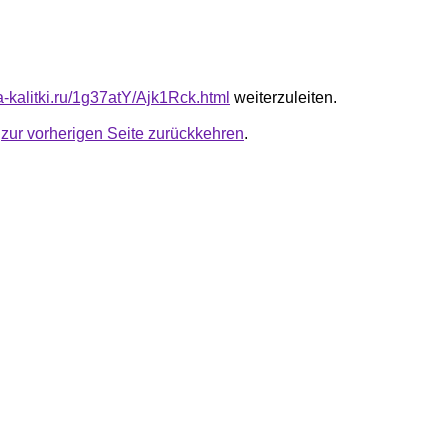
ta-kalitki.ru/1g37atY/Ajk1Rck.html
weiterzuleiten.
u
zur vorherigen Seite zurückkehren
.