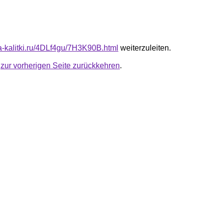
ta-kalitki.ru/4DLf4gu/7H3K90B.html
weiterzuleiten.
u
zur vorherigen Seite zurückkehren
.