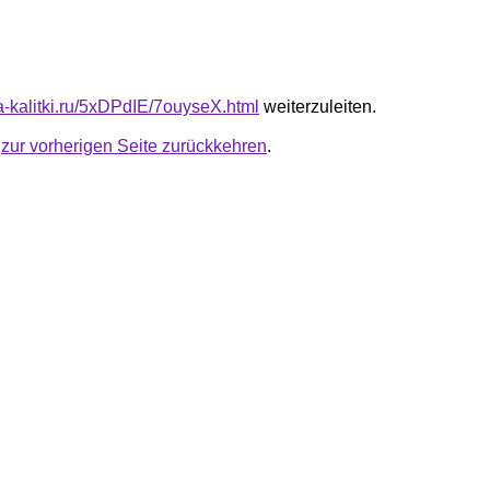
ta-kalitki.ru/5xDPdIE/7ouyseX.html
weiterzuleiten.
u
zur vorherigen Seite zurückkehren
.