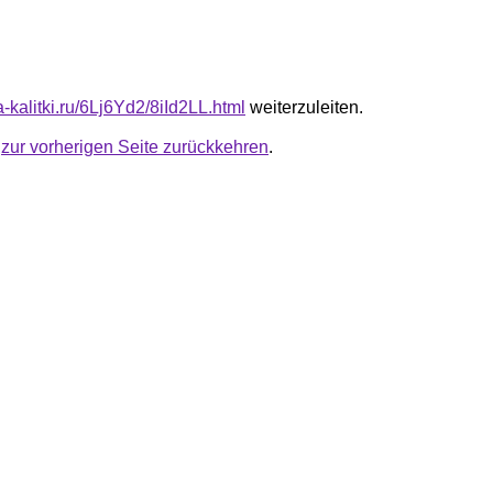
ta-kalitki.ru/6Lj6Yd2/8iId2LL.html
weiterzuleiten.
u
zur vorherigen Seite zurückkehren
.