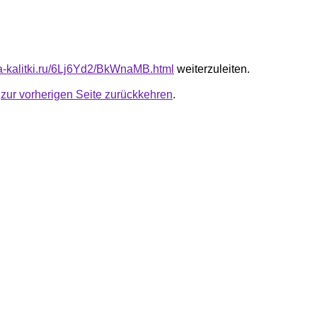
ota-kalitki.ru/6Lj6Yd2/BkWnaMB.html
weiterzuleiten.
u
zur vorherigen Seite zurückkehren
.