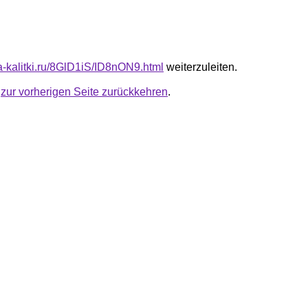
ta-kalitki.ru/8GlD1iS/ID8nON9.html
weiterzuleiten.
u
zur vorherigen Seite zurückkehren
.