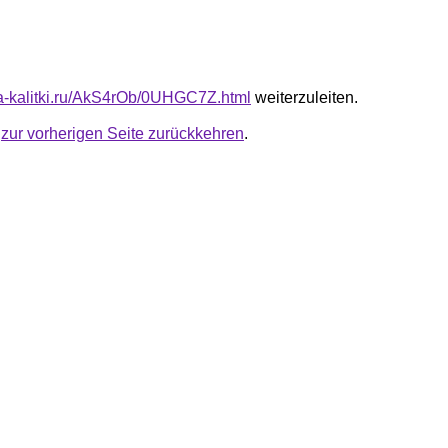
ota-kalitki.ru/AkS4rOb/0UHGC7Z.html
weiterzuleiten.
u
zur vorherigen Seite zurückkehren
.