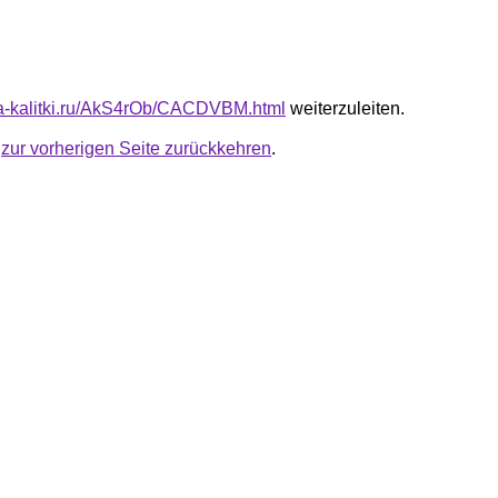
ota-kalitki.ru/AkS4rOb/CACDVBM.html
weiterzuleiten.
u
zur vorherigen Seite zurückkehren
.