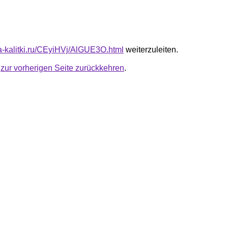
ta-kalitki.ru/CEyiHVj/AlGUE3O.html
weiterzuleiten.
u
zur vorherigen Seite zurückkehren
.