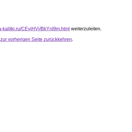
ta-kalitki.ru/CEyiHVj/BkYnI9m.html
weiterzuleiten.
u
zur vorherigen Seite zurückkehren
.