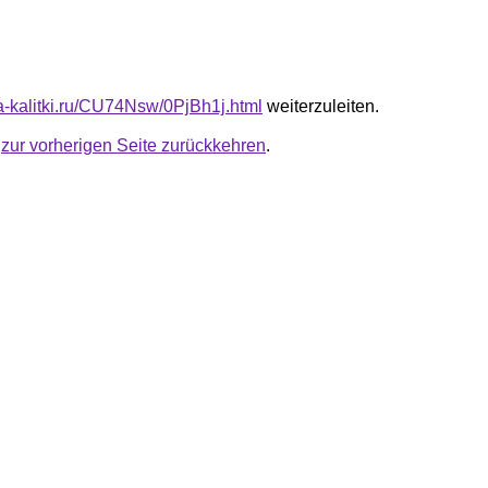
ta-kalitki.ru/CU74Nsw/0PjBh1j.html
weiterzuleiten.
u
zur vorherigen Seite zurückkehren
.