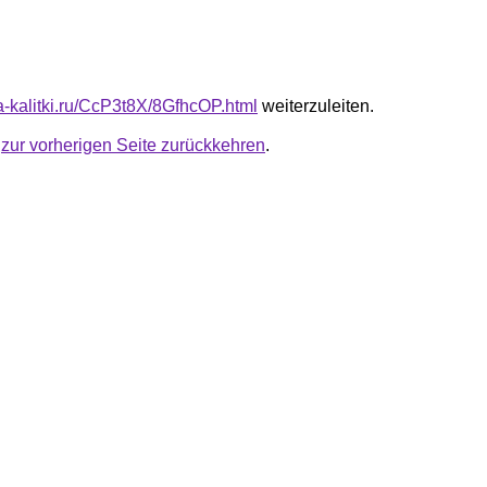
ta-kalitki.ru/CcP3t8X/8GfhcOP.html
weiterzuleiten.
u
zur vorherigen Seite zurückkehren
.