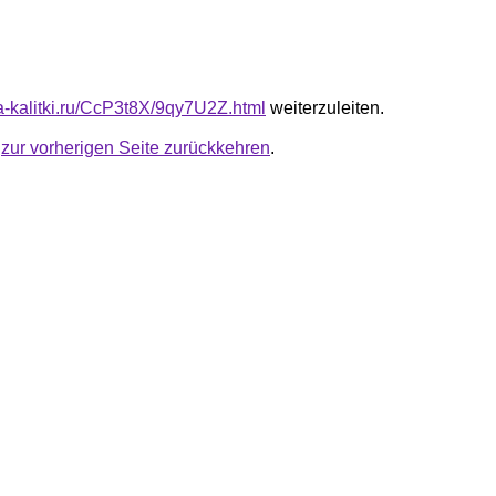
ta-kalitki.ru/CcP3t8X/9qy7U2Z.html
weiterzuleiten.
u
zur vorherigen Seite zurückkehren
.