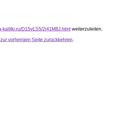
ta-kalitki.ru/D15vLS5/2j41M8J.html
weiterzuleiten.
u
zur vorherigen Seite zurückkehren
.