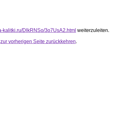
ota-kalitki.ru/DlkRNSo/3o7UsA2.html
weiterzuleiten.
u
zur vorherigen Seite zurückkehren
.