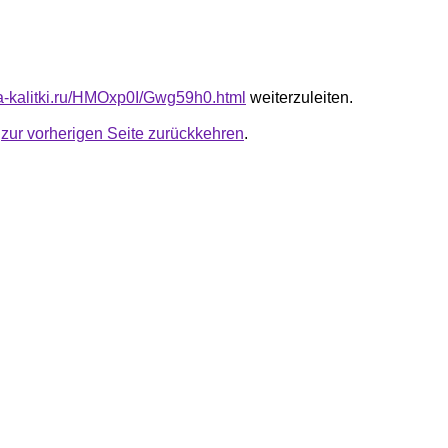
ota-kalitki.ru/HMOxp0I/Gwg59h0.html
weiterzuleiten.
u
zur vorherigen Seite zurückkehren
.